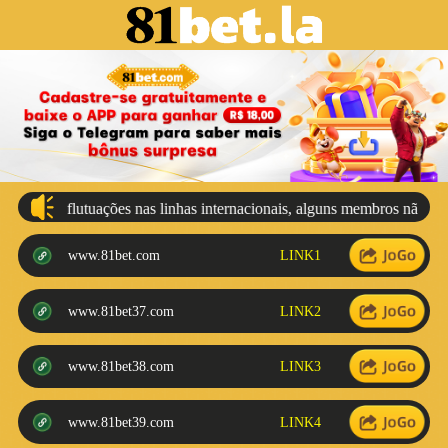
vido a flutuações nas linhas internacionais, alguns membros não conseg
www.81bet.com
LINK1
www.81bet37.com
LINK2
www.81bet38.com
LINK3
www.81bet39.com
LINK4